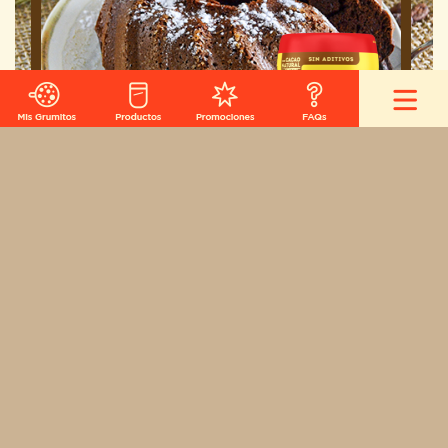
Bizcocho de Colacao
30 minutos
Fácil
5 pax.