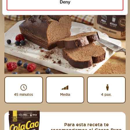
Deny
45 minutos
Media
4 pax.
Para esta receta te
recomendamos el
Cacao Puro