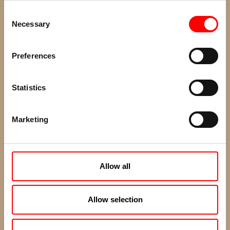
Consent
Necessary
Selection
Preferences
Statistics
Marketing
Allow all
Cómo caocinar un
Cake
con Cacao Puro
Allow selection