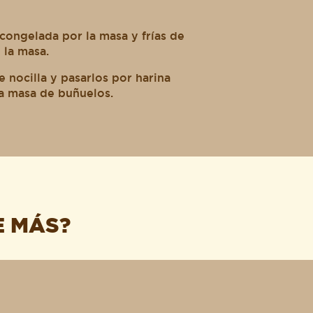
congelada por la masa y frías de
 la masa.
 nocilla y pasarlos por harina
a masa de buñuelos.
E MÁS?