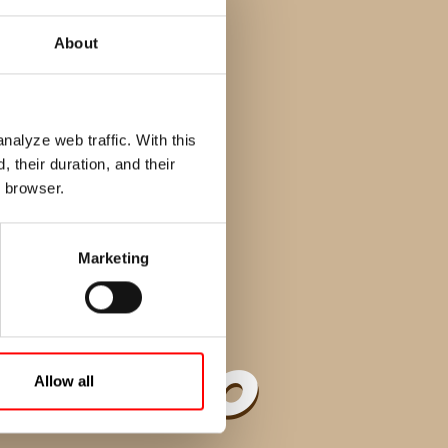
About
alyze web traffic. With this
 their duration, and their
r browser.
Marketing
o Puro
Allow all